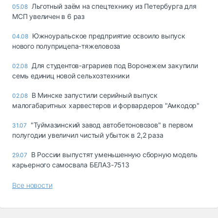
Льготный заём на спецтехнику из Петербурга для
05.08
МСП увеличен в 6 раз
Южноуральское предприятие освоило выпуск
04.08
нового полуприцепа-тяжеловоза
Для студентов-аграриев под Воронежем закупили
02.08
семь единиц новой сельхозтехники
В Минске запустили серийный выпуск
02.08
малогабаритных харвестеров и форвардеров "Амкодор"
"Туймазинский завод автобетоновозов" в первом
31.07
полугодии увеличил чистый убыток в 2,2 раза
В России выпустят уменьшенную сборную модель
29.07
карьерного самосвала БЕЛАЗ-7513
Все новости