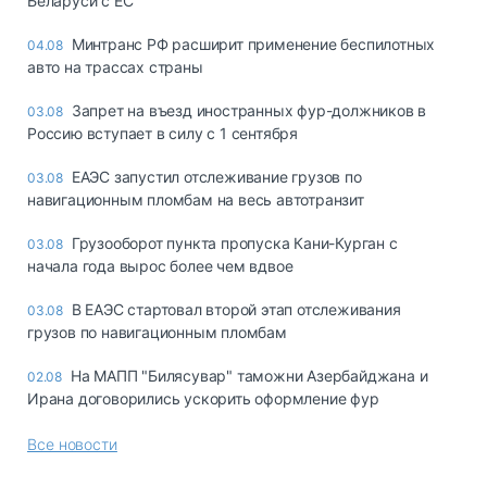
Беларуси с ЕС
Минтранс РФ расширит применение беспилотных
04.08
авто на трассах страны
Запрет на въезд иностранных фур-должников в
03.08
Россию вступает в силу с 1 сентября
ЕАЭС запустил отслеживание грузов по
03.08
навигационным пломбам на весь автотранзит
Грузооборот пункта пропуска Кани-Курган с
03.08
начала года вырос более чем вдвое
В ЕАЭС стартовал второй этап отслеживания
03.08
грузов по навигационным пломбам
На МАПП "Билясувар" таможни Азербайджана и
02.08
Ирана договорились ускорить оформление фур
Все новости