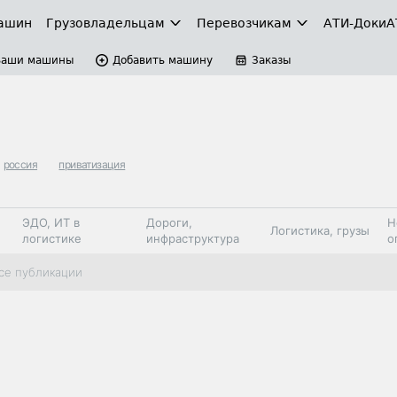
ашин
Грузовладельцам
Перевозчикам
АТИ-Доки
А
Ваши машины
Добавить машину
Заказы
россия
приватизация
ЭДО, ИТ в
Дороги,
Н
Логистика, грузы
логистике
инфраструктура
о
Коммерческий
Автосервис,
Топливо,
се публикации
Спецтехника
транспорт
запчасти, шины
автохим