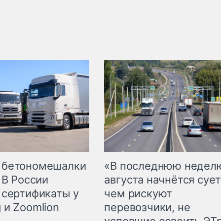
 бетономешалки
«В последнюю недел
 В России
августа начнётся сует
 сертификаты у
чем рискуют
 и Zoomlion
перевозчики, не