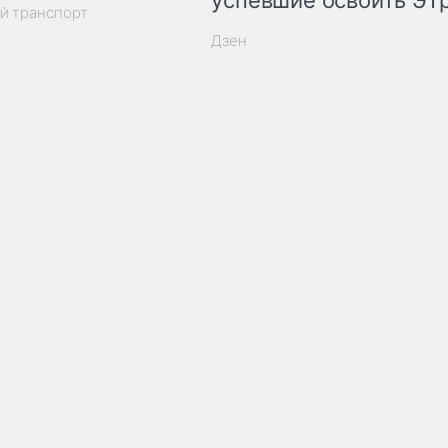
успевшие освоить ЭТ
й транспорт
Дзен