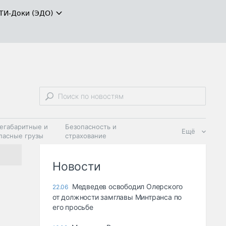
ТИ-Доки (ЭДО)
егабаритные и
Безопасность и
Ещё
пасные грузы
страхование
 масла и
Дзен
ия
Новости
Медведев освободил Олерского
22.06
от должности замглавы Минтранса по
его просьбе