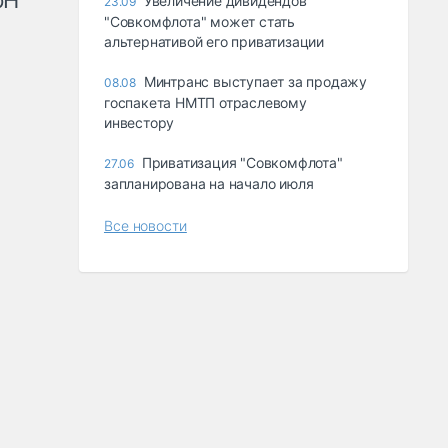
рН
Увеличение дивидендов
23.09
"Совкомфлота" может стать
альтернативой его приватизации
Минтранс выступает за продажу
08.08
госпакета НМТП отраслевому
инвестору
Приватизация "Совкомфлота"
27.06
запланирована на начало июля
Все новости