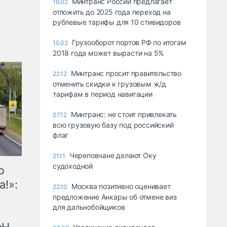
Минтранс России предлагает
16.02
отложить до 2025 года переход на
рублевые тарифы для 10 стивидоров
Грузооборот портов РФ по итогам
15.02
2018 года может вырасти на 5%
Минтранс просит правительство
22.12
отменить скидки к грузовым ж/д
тарифам в период навигации
Минтранс: не стоит привлекать
07.12
всю грузовую базу под российский
флаг
Череповчане делают Оку
21.11
судоходной
ю
а!»:
Москва позитивно оценивает
22.10
предложение Анкары об отмене виз
для дальнобойщиков