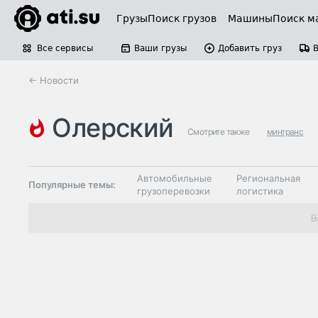
Грузы
Поиск грузов
Машины
Поиск м
Все сервисы
Ваши грузы
Добавить груз
← Новости
олерский
Смотрите также
минтранс
Автомобильные
Региональная
Популярные темы:
грузоперевозки
логистика
Склады и
В
Таможня и ВЭД
грузовые
терминалы