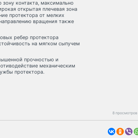
 зону контакта, максимально
ирокая открытая плечевая зона
ние протектора от мелких
о направлению вращения также
ковых ребер протектора
устойчивость на мягком сыпучем
овышенной прочностью и
ротиводействие механическим
лужбы протектора.
8 просмотров