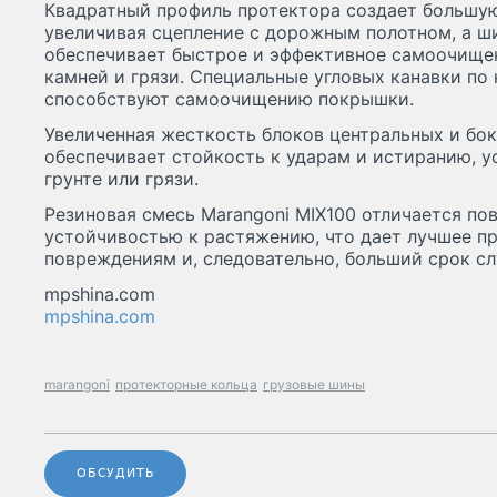
Квадратный профиль протектора создает большую
увеличивая сцепление с дорожным полотном, а ш
обеспечивает быстрое и эффективное самоочище
камней и грязи. Специальные угловых канавки п
способствуют самоочищению покрышки.
Увеличенная жесткость блоков центральных и бо
обеспечивает стойкость к ударам и истиранию, 
грунте или грязи.
Резиновая смесь Marangoni MIX100 отличается п
устойчивостью к растяжению, что дает лучшее п
повреждениям и, следовательно, больший срок с
mpshina.com
mpshina.com
marangoni
протекторные кольца
грузовые шины
ОБСУДИТЬ