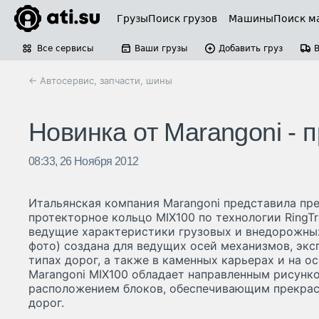
Грузы
Поиск грузов
Машины
Поиск м
Все сервисы
Ваши грузы
Добавить груз
← Автосервис, запчасти, шины
Новинка от Marangoni - 
08:33, 26 Ноября 2012
Итальянская компания Marangoni представила пр
протекторное кольцо MIX100 по технологии RingT
ведущие характеристики грузовых и внедорожных
фото) создана для ведущих осей механизмов, эк
типах дорог, а также в каменных карьерах и на о
Marangoni MIX100 обладает направленным рисунк
расположением блоков, обеспечивающим прекрас
дорог.