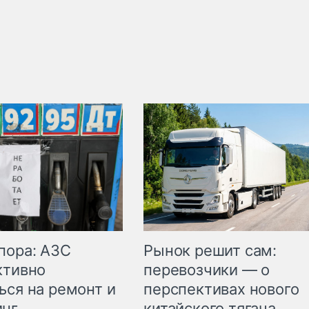
пора: АЗС
Рынок решит сам:
ктивно
перевозчики — о
ься на ремонт и
перспективах нового
инг
китайского тягача