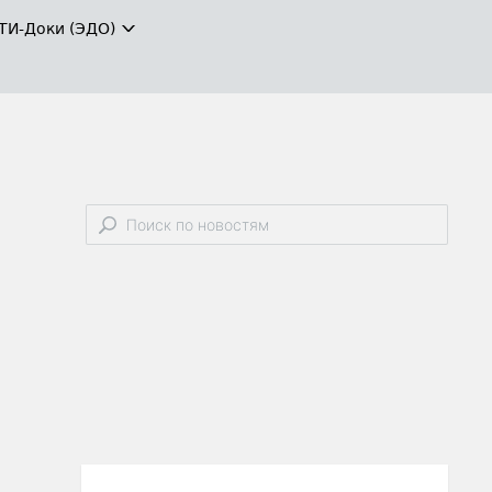
ТИ-Доки (ЭДО)
0