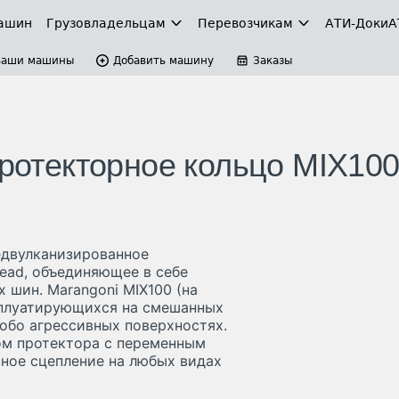
ашин
Грузовладельцам
Перевозчикам
АТИ-Доки
А
Ваши машины
Добавить машину
Заказы
протекторное кольцо MIX10
едвулканизированное
read, объединяющее в себе
 шин. Marangoni MIX100 (на
сплуатирующихся на смешанных
собо агрессивных поверхностях.
ом протектора с переменным
ное сцепление на любых видах