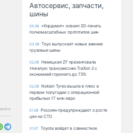
Автосервис, запчасти,
шины
«Кордиант» освоил 3D-печать
05.08
полномасштабных прототипов шин
Toyo выпускает новые зимние
03.08
грузовые шины
Немецкая ZF презентовала
02.08
тяжелую трансмиссию TraXon 2 с
экономией горючего до 73%
Nokian Tyres вышла в плюс в
02.08
первом полугодии с операционной
прибылью 17 млн евро
 всего.
Россиян предупреждают о росте
01.08
цен на СТО
Toyota войдет в совместное
31.07