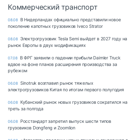
Коммерческий транспорт
В Нидерландах официально представили новое
08.08
поколение капотных грузовиков Iveco Strator
Электрогрузовик Tesla Semi выйдет в 2027 году на
08.08
рынок Европы в двух модификациях
В ФРГ заявили о падении прибыли Daimler Truck
07.08
вдвое на фоне планов расширения производства за
рубежом
Sinotruk возглавил рынок тяжелых
06.08
электрогрузовиков Китая по итогам первого полугодия
Кубанский рынок новых грузовиков сократился на
06.08
треть за полгода
Росстандарт запретил выпуск шести типов
06.08
грузовиков Dongfeng и Zoomlion