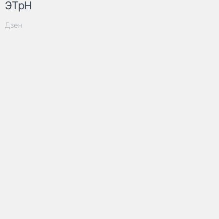
ЭТрН
Дзен