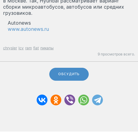
в Москве. Так, Hyundai рассматривает вариант
сборки микроавтобусов, автобусов или средних
грузовиков.
Autonews
www.autonews.ru
chrysler
lcv
ram
fiat
пикапы
9 просмотров всего.
ОБСУДИТЬ