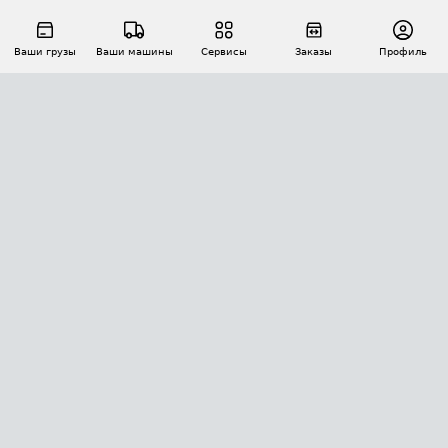
Ваши грузы
Ваши машины
Сервисы
Заказы
Профиль
АВТОМАТИЗАЦИЯ ПЕРЕВОЗОК
Площадки
Заказы
Торги
Тендеры
АТИ-Доки
GPS-мониторинг
АТИ Мессенджер
Цепочки грузов
API ATI.SU
ПОЛЕЗНОЕ
Расчет расстояний
БЕЗОПАСНОСТЬ
Академия ATI.SU
ATI.SU о безопасности
Звезды ATI.SU на вашем сайте
КОНТАКТЫ И ТАРИФЫ
Памятка по проверке контрагентов
Индекс ATI.SU FTL РФ
О системе ATI.SU
Светофор+
Средние ставки
ИНФОРМАЦИЯ
Контактная информация