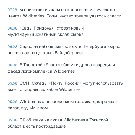
Беспилотники упали на кровлю логистического
07.08
центра Wildberries. Большинство товара удалось спасти
"Сады Придонья" строят новый
06.08
мультифункциональный склад сырья
Спрос на небольшие склады в Петербурге вырос
06.08
после атак на центры «Вайлдберриз»
В Тверской области обломки дрона повредили
06.08
фасад логокомплекса Wildberries
СМИ: Склады «Почты России» могут использовать
05.08
вместо сгоревших хабов Wildberries
Wildberries с опережением графика достраивает
05.08
склад под Минском
СК об атаке на склад Wildberries в Тульской
05.08
области: есть пострадавшие