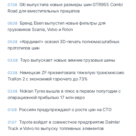
Giti выпустила новые размеры шин GTR955 Combi
07.08
Road для вместительных прицепов
Бренд Eisen выпустил новые фильтры для
06.08
грузовиков Scania, Volvo и Foton
«Кордиант» освоил 3D-печать полномасштабных
05.08
прототипов шин
Toyo выпускает новые зимние грузовые шины
03.08
Немецкая ZF презентовала тяжелую трансмиссию
02.08
TraXon 2 с экономией горючего до 73%
Nokian Tyres вышла в плюс в первом полугодии с
02.08
операционной прибылью 17 млн евро
Россиян предупреждают о росте цен на СТО
01.08
Toyota войдет в совместное предприятие Daimler
31.07
Truck и Volvo по выпуску топливных элементов