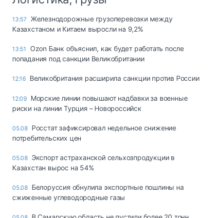
Железнодорожные грузоперевозки между
13:57
Казахстаном и Китаем выросли на 9,2%
Ozon Банк объяснил, как будет работать после
13:51
попадания под санкции Великобритании
Великобритания расширила санкции против России
12:16
Морские линии повышают надбавки за военные
12:09
риски на линии Турция – Новороссийск
Росстат зафиксировал недельное снижение
05.08
потребительских цен
Экспорт астраханской сельхозпродукции в
05.08
Казахстан вырос на 54%
Белоруссия обнулила экспортные пошлины на
05.08
сжиженные углеводородные газы
В Самарскую область не пустили более 20 тонн
05.08