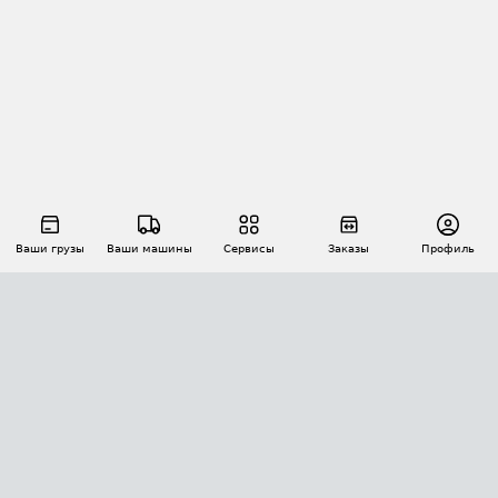
Ваши грузы
Ваши машины
Сервисы
Заказы
Профиль
АВТОМАТИЗАЦИЯ ПЕРЕВОЗОК
Площадки
Заказы
Торги
Тендеры
АТИ-Доки
GPS-мониторинг
АТИ Мессенджер
Цепочки грузов
API ATI.SU