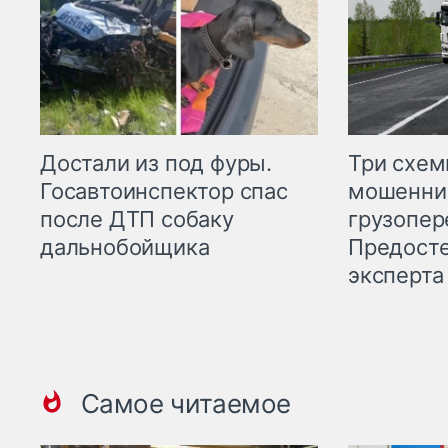
Три схе
Достали из под фуры.
мошенни
Госавтоинспектор спас
грузопер
после ДТП собаку
Предост
дальнобойщика
эксперта
Самое читаемое