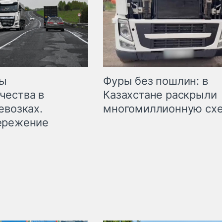
мы
Фуры без пошлин: в
чества в
Казахстане раскрыли
евозках.
многомиллионную сх
ережение