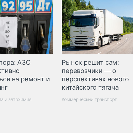
пора: АЗС
Рынок решит сам:
ктивно
перевозчики — о
ься на ремонт и
перспективах нового
инг
китайского тягача
ла и автохимия
Коммерческий транспорт