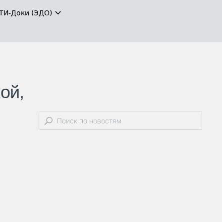
ТИ-Доки (ЭДО)
ой,