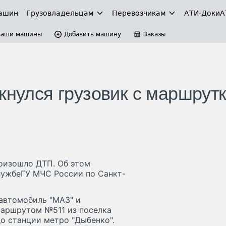
ашин
Грузовладельцам
Перевозчикам
АТИ-Доки
А
Ваши машины
Добавить машину
Заказы
кнулся грузовик с маршрутк
роизошло ДТП. Об этом
ужбеГУ МЧС России по Санкт-
 автомобиль "МАЗ" и
маршрутом №511 из поселка
о станции метро "Дыбенко".