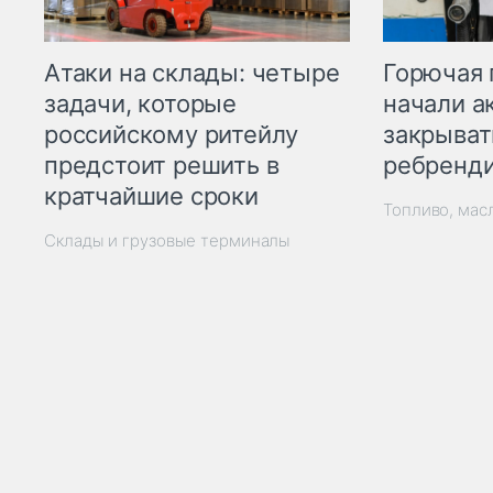
Горючая 
Атаки на склады: четыре
начали а
задачи, которые
закрыват
российскому ритейлу
ребренд
предстоит решить в
кратчайшие сроки
Топливо, мас
Склады и грузовые терминалы