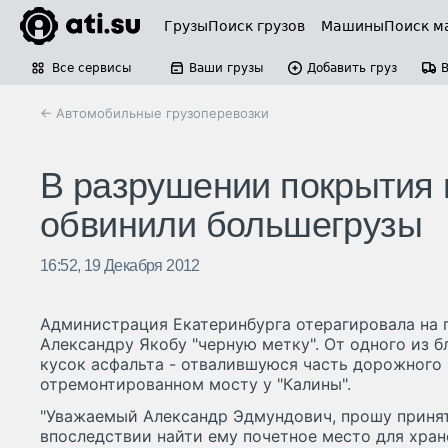
Грузы
Поиск грузов
Машины
Поиск м
Все сервисы
Ваши грузы
Добавить груз
← Автомобильные грузоперевозки
В разрушении покрытия 
обвинили большегрузы
16:52, 19 Декабря 2012
Администрация Екатеринбурга отерагировала на
Александру Якобу "черную метку". От одного из б
кусок асфальта - отвалившуюся часть дорожного
отремонтированном мосту у "Калины".
"Уважаемый Александр Эдмундович, прошу принят
впоследствии найти ему почетное место для хран