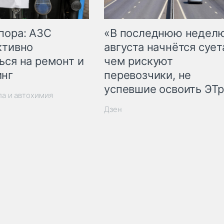
пора: АЗС
«В последнюю недел
ктивно
августа начнётся суета
ься на ремонт и
чем рискуют
инг
перевозчики, не
успевшие освоить ЭТ
ла и автохимия
Дзен