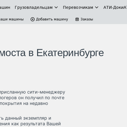
ашин
Грузовладельцам
Перевозчикам
АТИ-Доки
А
Ваши машины
Добавить машину
Заказы
моста в Екатеринбурге
 присланную сити-менеджеру
логеров он получил по почте
 покрытия на недавно
ь данный экземпляр и
ения как результата Вашей