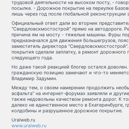
трудовой деятельности на высоком посту, - гово
посылке. - Дорожное покрытие на переулке Базов
лишь через год после глобальной реконструкции э
Официальный ответ дали во вторник представит
"Свердловскмостострой" прямо на автодороге. Ре
причина ям на мосту - тяжелые машины. Фуры пор
предназначался для движения большегрузов, пояс
заместитель директора "Свердловскмостострой".
покрытия сделали заплатку, а ремонт дорожного 
следующего года.
Но даже такой реакцией блогер остался доволен. 
гражданскую позицию замечают и что-то меняется 
Владимир Задумин.
Между тем, о своем намерении продолжить необ
асфальта" на интернет-форумах заявляли и други
также недовольны качеством ремонта дорог. К то
далеко не единственное место в Екатеринбурге, 
колдобины и разрушенное дорожное покрытие.
Uralweb.ru
www.uralweb.ru