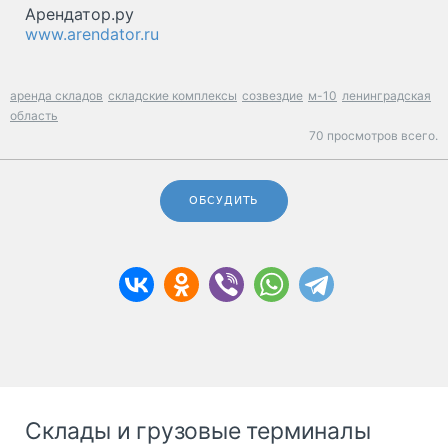
Арендатор.ру
www.arendator.ru
аренда складов
складские комплексы
созвездие
м-10
ленинградская
область
70 просмотров всего.
ОБСУДИТЬ
Склады и грузовые терминалы