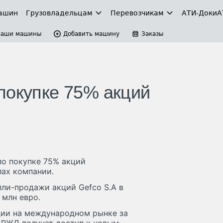
ашин
Грузовладельцам
Перевозчикам
АТИ-Доки
А
Ваши машины
Добавить машину
Заказы
покупке 75% акций
по покупке 75% акций
лах компании.
пли-продажи акций Gefco S.A в
 млн евро.
ции на международном рынке за