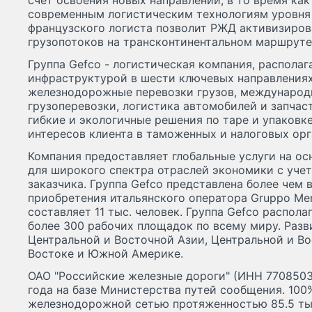
счет освоения новых направлений, в то время ка
современным логистическим технологиям уровня
французского логиста позволит РЖД активизиров
грузопотоков на трансконтинентальном маршруте 
Группа Gefco - логистическая компания, распола
инфраструктурой в шести ключевых направления
железнодорожные перевозки грузов, международ
грузоперевозки, логистика автомобилей и запчаст
гибкие и экологичные решения по таре и упаковке
интересов клиента в таможенных и налоговых орг
Компания предоставляет глобальные услуги на о
для широкого спектра отраслей экономики с уче
заказчика. Группа Gefco представлена более чем в
приобретения итальянского оператора Gruppo Mer
составляет 11 тыс. человек. Группа Gefco распол
более 300 рабочих площадок по всему миру. Разв
Центральной и Восточной Азии, Центральной и В
Востоке и Южной Америке.
ОАО "Российские железные дороги" (ИНН 7708503
года на базе Министерства путей сообщения. 10
железнодорожной сетью протяженностью 85.5 тыс