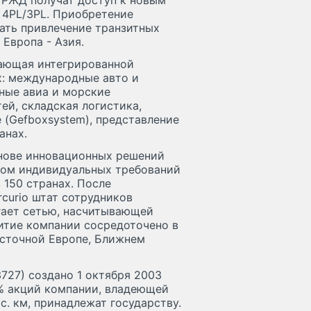
к РЖД получат доступ к новым
 4PL/3PL. Приобретение
ать привлечение транзитных
Европа - Азия.
гающая интегрированной
х: международные авто и
ные авиа и морские
ей, складская логистика,
 (Gefboxsystem), представление
анах.
снове инновационных решений
том индивидуальных требований
 150 странах. После
curio штат сотрудников
агает сетью, насчитывающей
итие компании сосредоточено в
осточной Европе, Ближнем
727) создано 1 октября 2003
0% акций компании, владеющей
. км, принадлежат государству.