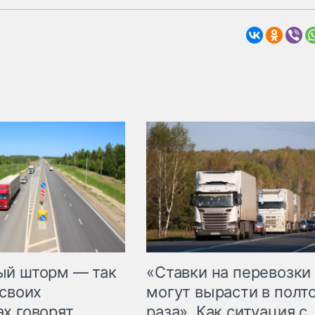
«Ставки на перевозки
ый шторм — так
могут вырасти в полт
 своих
раза». Как ситуация с
х говорят