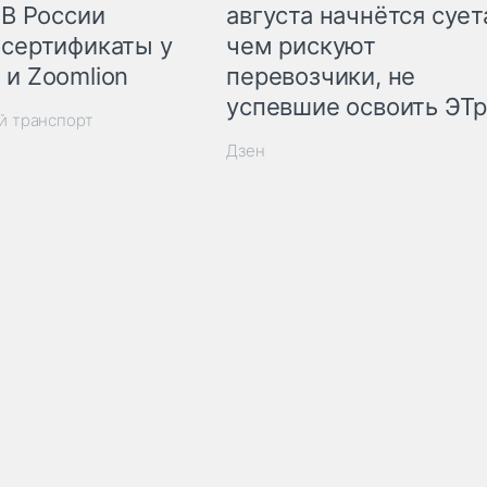
 В России
августа начнётся суета
 сертификаты у
чем рискуют
 и Zoomlion
перевозчики, не
успевшие освоить ЭТ
й транспорт
Дзен