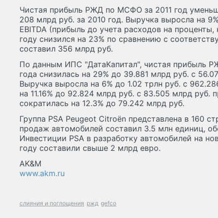
Чистая прибыль РЖД по МСФО за 2011 год уменьши
208 млрд руб. за 2010 год. Выручка выросла на 9%
EBITDA (прибыль до учета расходов на проценты, 
году снизился на 23% по сравнению с соответств
составил 356 млрд руб.
По данным ИПС "ДатаКапитал", чистая прибыль Р
года снизилась на 29% до 39.881 млрд руб. с 56.0
Выручка выросла на 6% до 1.02 трлн руб. с 962.28
на 11.16% до 92.824 млрд руб. с 83.505 млрд руб.
сократилась на 12.3% до 79.242 млрд руб.
Группа PSA Peugeot Citroёn представлена в 160 ст
продаж автомобилей составил 3.5 млн единиц, об
Инвестиции PSA в разработку автомобилей на нов
году составили свыше 2 млрд евро.
AK&M
www.akm.ru
слияния и поглощения
ржд
gefco