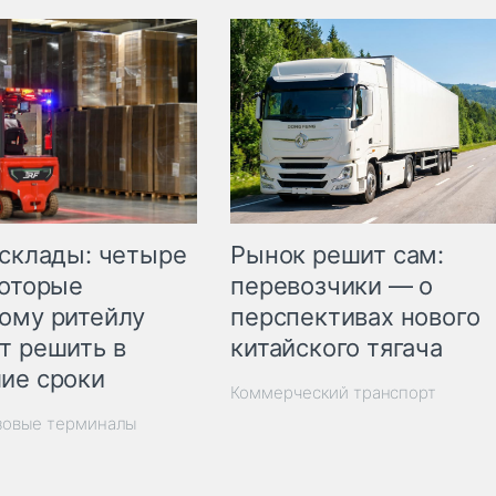
Рынок решит сам:
 склады: четыре
перевозчики — о
которые
перспективах нового
ому ритейлу
китайского тягача
т решить в
ие сроки
Коммерческий транспорт
зовые терминалы