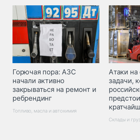
Горючая пора: АЗС
Атаки на
начали активно
задачи, 
закрываться на ремонт и
российск
ребрендинг
предстои
кратчайш
Топливо, масла и автохимия
Склады и гру