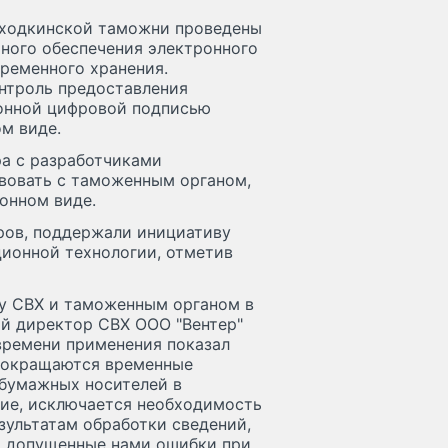
аходкинской таможни проведены
ного обеспечения электронного
ременного хранения.
нтроль предоставления
ронной цифровой подписью
ом виде.
а с разработчиками
вовать с таможенным органом,
онном виде.
ров, поддержали инициативу
ионной технологии, отметив
ду СВХ и таможенным органом в
ый директор СВХ ООО "Вентер"
времени применения показал
 сокращаются временные
 бумажных носителей в
ие, исключается необходимость
зультатам обработки сведений,
о допущенные нами ошибки при