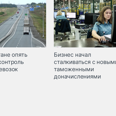
Бизнес начал
тане опять
сталкиваться с новым
контроль
таможенными
евозок
доначислениями