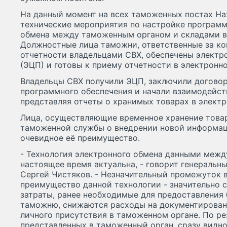
На данный момент на всех таможенных постах Н
технические мероприятия по настройке программ
обмена между таможенным органом и складами в
Должностные лица таможни, ответственные за ко
отчетности владельцами СВХ, обеспечены элект
(ЭЦП) и готовы к приему отчетности в электронн
Владельцы СВХ получили ЭЦП, заключили договор
программного обеспечения и начали взаимодейст
представляя отчеты о хранимых товарах в электр
Лица, осуществляющие временное хранение това
таможенной службы о внедрении новой информац
очевидное её преимущество.
- Технология электронного обмена данными меж
настоящее время актуальна, - говорит генеральн
Сергей Чистяков. - Незначительный промежуток 
преимущество данной технологии - значительно
затраты, ранее необходимые для предоставления
таможню, снижаются расходы на документирован
личного присутствия в таможенном органе. По ре
представленных в таможенный орган, сразу видн