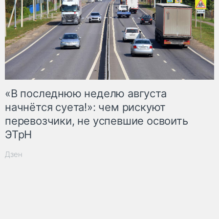
«В последнюю неделю августа
начнётся суета!»: чем рискуют
перевозчики, не успевшие освоить
ЭТрН
Дзен