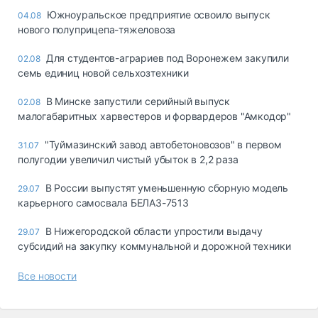
Южноуральское предприятие освоило выпуск
04.08
нового полуприцепа-тяжеловоза
Для студентов-аграриев под Воронежем закупили
02.08
семь единиц новой сельхозтехники
В Минске запустили серийный выпуск
02.08
малогабаритных харвестеров и форвардеров "Амкодор"
"Туймазинский завод автобетоновозов" в первом
31.07
полугодии увеличил чистый убыток в 2,2 раза
В России выпустят уменьшенную сборную модель
29.07
карьерного самосвала БЕЛАЗ-7513
В Нижегородской области упростили выдачу
29.07
субсидий на закупку коммунальной и дорожной техники
Все новости