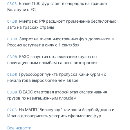
Более 1100 фур стоят в очередях на границе
05.08
Беларуси с ЕС
Минтранс РФ расширит применение беспилотных
04.08
авто на трассах страны
Запрет на въезд иностранных фур-должников в
03.08
Россию вступает в силу с 1 сентября
ЕАЭС запустил отслеживание грузов по
03.08
навигационным пломбам на весь автотранзит
Грузооборот пункта пропуска Кани-Курган с
03.08
начала года вырос более чем вдвое
В ЕАЭС стартовал второй этап отслеживания
03.08
грузов по навигационным пломбам
На МАПП "Билясувар" таможни Азербайджана и
02.08
Ирана договорились ускорить оформление фур
Все новости