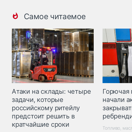
Самое читаемое
Горючая 
Атаки на склады: четыре
начали а
задачи, которые
закрыват
российскому ритейлу
ребренд
предстоит решить в
кратчайшие сроки
Топливо, мас