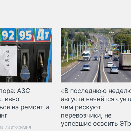
пора: АЗС
«В последнюю недел
ктивно
августа начнётся суета
ься на ремонт и
чем рискуют
инг
перевозчики, не
успевшие освоить ЭТ
ла и автохимия