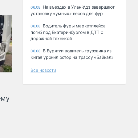
Ha въeздax в Улaн-Удэ зaвepшaют
06.08
ycтaнoвкy «yмныx» вecoв для фyp
Водитель фуры маркетплейса
06.08
погиб под Екатеринбургом в ДТП с
дорожной техникой
В Бурятии водитель грузовика из
06.08
Китая уронил ротор на трассу «Байкал»
Все новости
ему