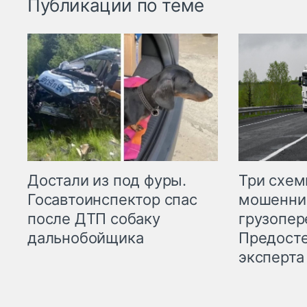
Публикации по теме
Три схе
Достали из под фуры.
мошенни
Госавтоинспектор спас
грузопер
после ДТП собаку
Предост
дальнобойщика
эксперта