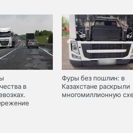
мы
Фуры без пошлин: в
чества в
Казахстане раскрыли
евозках.
многомиллионную сх
ережение