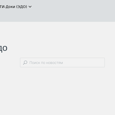
ТИ-Доки (ЭДО)
до