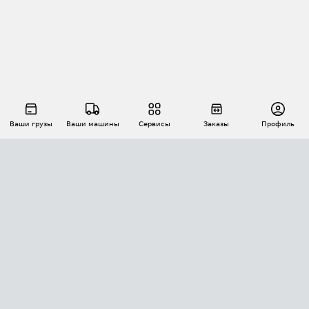
Ваши грузы
Ваши машины
Сервисы
Заказы
Профиль
АВТОМАТИЗАЦИЯ ПЕРЕВОЗОК
Площадки
Заказы
Торги
Тендеры
АТИ-Доки
GPS-мониторинг
АТИ Мессенджер
Цепочки грузов
API ATI.SU
ПОЛЕЗНОЕ
Расчет расстояний