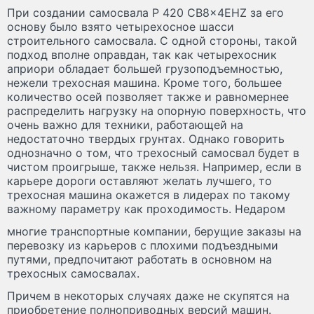
При создании самосвала P 420 CB8x4EHZ за его
основу было взято четырехосное шасси
строительного самосвала. С одной стороны, такой
подход вполне оправдан, так как четырехосник
априори обладает большей грузоподъемностью,
нежели трехосная машина. Кроме того, большее
количество осей позволяет также и равномернее
распределить нагрузку на опорную поверхность, что
очень важно для техники, работающей на
недостаточно твердых грунтах. Однако говорить
однозначно о том, что трехосный самосвал будет в
чистом проигрыше, также нельзя. Например, если в
карьере дороги оставляют желать лучшего, то
трехосная машина окажется в лидерах по такому
важному параметру как проходимость. Недаром
многие транспортные компании, берущие заказы на
перевозку из карьеров с плохими подъездными
путями, предпочитают работать в основном на
трехосных самосвалах.
Причем в некоторых случаях даже не скупятся на
приобретение полноприводных версий машин.