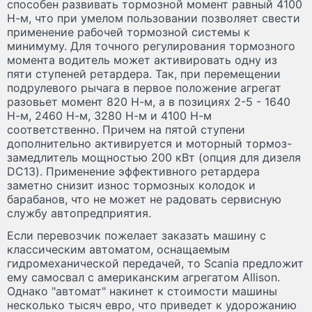
способен развивать тормозной момент равный 4100
Н-м, что при умелом пользовании позволяет свести
применение рабочей тормозной системы к
минимуму. Для точного регулирования тормозного
момента водитель может активировать одну из
пяти ступеней ретардера. Так, при перемещении
подрулевого рычага в первое положение агрегат
разовьет момент 820 Н-м, а в позициях 2-5 - 1640
Н-м, 2460 Н-м, 3280 Н-м и 4100 Н-м
соответственно. Причем на пятой ступени
дополнительно активируется и моторный тормоз-
замедлитель мощностью 200 кВт (опция для дизеля
DC13). Применение эффективного ретардера
заметно снизит износ тормозных колодок и
барабанов, что не может не радовать сервисную
службу автопредприятия.
Если перевозчик пожелает заказать машину с
классическим автоматом, оснащаемым
гидромеханической передачей, то Scania предложит
ему самосвал с американским агрегатом Allison.
Однако "автомат" накинет к стоимости машины
несколько тысяч евро, что приведет к удорожанию