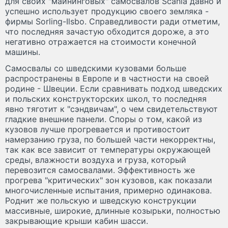
для своих "майнинговых" самосвалов Scania давно и
успешно использует продукцию своего земляка -
фирмы Sorling-Ilsbo. Справедливости ради отметим,
что последняя зачастую обходится дороже, а это
негативно отражается на стоимости конечной
машины.
Самосвалы со шведскими кузовами больше
распространены в Европе и в частности на своей
родине - Швеции. Если сравнивать подход шведских
и польских конструкторских школ, то последняя
явно тяготит к "сэндвичам", о чем свидетельствуют
гладкие внешние панели. Споры о том, какой из
кузовов лучше прогревается и противостоит
намерзанию груза, по большей части некорректны,
так как все зависит от температуры окружающей
среды, влажности воздуха и груза, который
перевозится самосвалами. Эффективность же
прогрева "критических" зон кузовов, как показали
многочисленные испытания, примерно одинакова.
Роднит же польскую и шведскую конструкции
массивные, широкие, длинные козырьки, полностью
закрывающие крыши кабин шасси.