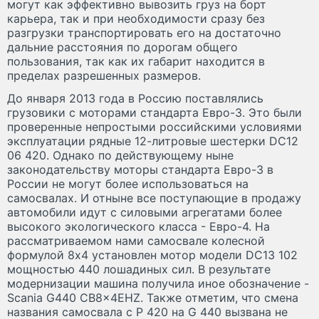
могут как эффективно вывозить груз на борт
карьера, так и при необходимости сразу без
разгрузки транспортировать его на достаточно
дальние расстояния по дорогам общего
пользования, так как их габарит находится в
пределах разрешенных размеров.
До января 2013 года в Россию поставлялись
грузовики с моторами стандарта Евро-3. Это были
проверенные непростыми российскими условиями
эксплуатации рядные 12-литровые шестерки DC12
06 420. Однако по действующему ныне
законодательству моторы стандарта Евро-3 в
России не могут более использоваться на
самосвалах. И отныне все поступающие в продажу
автомобили идут с силовыми агрегатами более
высокого экологического класса - Евро-4. На
рассматриваемом нами самосвале колесной
формулой 8х4 установлен мотор модели DC13 102
мощностью 440 лошадиных сил. В результате
модернизации машина получила иное обозначение -
Scania G440 CB8x4EHZ. Также отметим, что смена
названия самосвала с P 420 на G 440 вызвана не