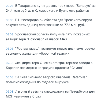
В Татарстане купят девять тракторов "Беларус" за
09.08
24,4 млн руб. для Кукморского и Буинского районов
В Нижегородской области для Уренского округа
09.08
закупят пять единиц спецтехники за 77,2 млн руб.
Ярославская область получила пять пожарных
08.08
автоцистерн "Пожснаб" на шасси МАЗ
"Ростсельмаш" тестирует новую девятиметровую
08.08
зерновую жатку для уборочной техники
Экс-директора Онежского тракторного завода в
07.08
Карелии посмертно наградили орденом "Сампо"
За счет сильного второго квартала Caterpillar
06.08
повысил ожидания по годовой выручке
Льготный заём на спецтехнику из Петербурга для
05.08
МСП увеличен в 6 раз