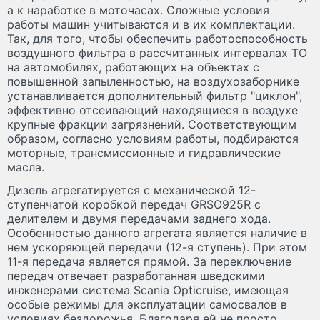
а к наработке в моточасах. Сложные условия
работы машин учитываются и в их комплектации.
Так, для того, чтобы обеспечить работоспособность
воздушного фильтра в рассчитанных интервалах ТО
на автомобилях, работающих на объектах с
повышенной запыленностью, на воздухозаборнике
устанавливается дополнительный фильтр "циклон",
эффективно отсеивающий находящиеся в воздухе
крупные фракции загрязнений. Соответствующим
образом, согласно условиям работы, подбираются
моторные, трансмиссионные и гидравлические
масла.
Дизель агрегатируется с механической 12-
ступенчатой коробкой передач GRSO925R с
делителем и двумя передачами заднего хода.
Особенностью данного агрегата является наличие в
нем ускоряющей передачи (12-я ступень). При этом
11-я передача является прямой. За переключение
передач отвечает разработанная шведскими
инженерами система Scania Opticruise, имеющая
особые режимы для эксплуатации самосвалов в
условиях бездорожья. Благодаря ей не просто