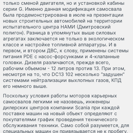
только сменой двигателя, но и установкой кабины
серии G. Именно данная модификация самосвала
была продемонстрирована в июле на презентации
новых строительных автомобилей на территории
испытательного центра НАМИ (Дмитровский
полигон). Разница в упомянутых выше силовых
агрегатах заключается не только в экологическом
классе и настройке топливной аппаратуры. И в
первом, и втором ДВС, к слову, применены системы
питания PDE с насос-форсунками и 4-клапанные
головки. Дизеля различаются, прежде всего,
рабочим объемом - 12 литров против 13. При этом,
несмотря на то, что DC13 102 несколько "задушен"
системами нейтрализации выхлопных газов, КПД
его немного выше.
Поскольку условия работы моторов карьерных
самосвалов легкими не назовешь, инженеры
дилерских центров компании Scania при каждой
поставке машин на новый объект определяют с
покупателями график проведения технического
обслуживания техники. Само собой разумеется, для
специальных машин он привязывается не к пробегу,