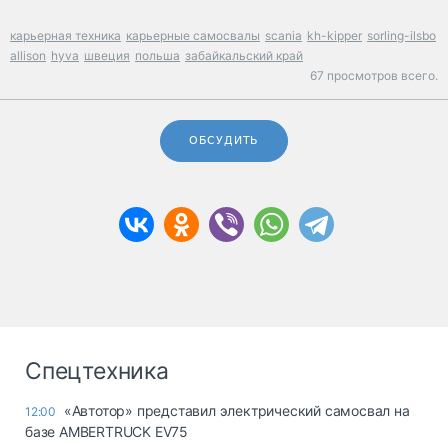
карьерная техника
карьерные самосвалы
scania
kh-kipper
sorling-ilsbo
allison
hyva
швеция
польша
забайкальский край
67 просмотров всего.
ОБСУДИТЬ
Спецтехника
«Автотор» представил электрический самосвал на
12:00
базе AMBERTRUCK EV75