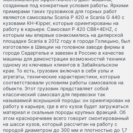
созданные под конкретные условия работы. Яркими
примерами таких грузовиков для горных работ
являются самосвалы Scania P 420 и Scania G 440 c
кузовами KH-Kipper, которые ориентированы на
работу в карьере. Самосвал P 420 CB8x4EHZ, с
которым мы впервые ознакомились на дилерской
площадке Scania в 2012 году в городе Голицыно, был
изготовлен в Швеции на головном заводе фирмы в
городе Седертелье и завезен в Россию в качестве
машины для демонстрации возможностей техники
одному из ключевых клиентов в Забайкальском
крае. То есть, грузовик включал в себя узлы и
агрегаты, технические характеристики, которые
соответствовали условиям работы самосвалов на
объекте. Этот грузовик представляет собой
классический самосвал для перевозки так
называемой вскрышной породы: он ориентирован на
работу в карьере, где в его кузов будет загружаться
материал и скальные породы крупных фракций. Об
этом красноречивее всего говорит смонтированный
на шасси кузов, который рассчитан на работу с
породой диаметром до 300 мм и плотностью до 1,7