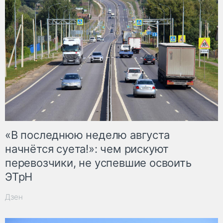
«В последнюю неделю августа
начнётся суета!»: чем рискуют
перевозчики, не успевшие освоить
ЭТрН
Дзен