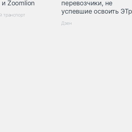
 и Zoomlion
перевозчики, не
успевшие освоить ЭТ
й транспорт
Дзен