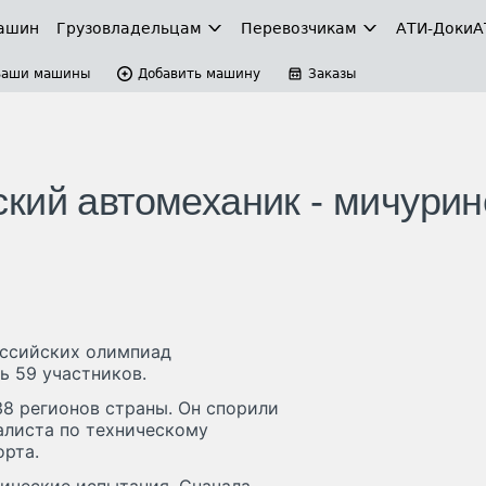
ашин
Грузовладельцам
Перевозчикам
АТИ-Доки
А
Ваши машины
Добавить машину
Заказы
кий автомеханик - мичури
оссийских олимпиад
ь 59 участников.
8 регионов страны. Он спорили
алиста по техническому
рта.