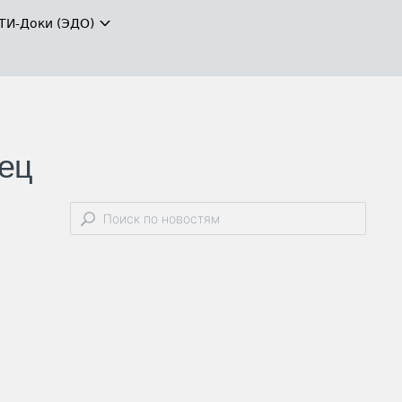
ТИ-Доки (ЭДО)
нец