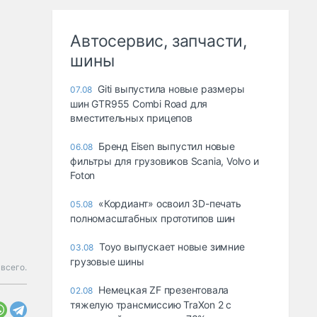
Автосервис, запчасти,
шины
Giti выпустила новые размеры
07.08
шин GTR955 Combi Road для
вместительных прицепов
Бренд Eisen выпустил новые
06.08
фильтры для грузовиков Scania, Volvo и
Foton
«Кордиант» освоил 3D-печать
05.08
полномасштабных прототипов шин
Toyo выпускает новые зимние
03.08
грузовые шины
 всего.
Немецкая ZF презентовала
02.08
тяжелую трансмиссию TraXon 2 с