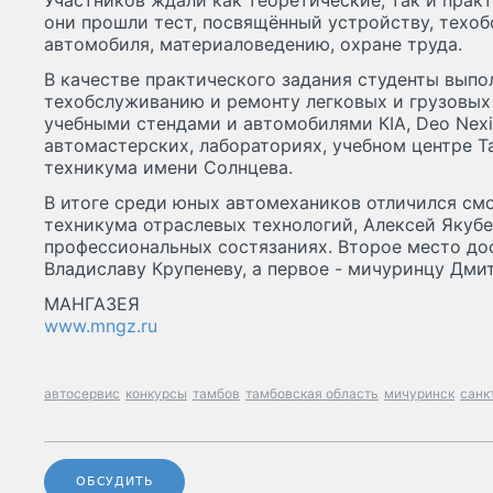
Участников ждали как теоретические, так и прак
они прошли тест, посвящённый устройству, техо
автомобиля, материаловедению, охране труда.
В качестве практического задания студенты выпо
техобслуживанию и ремонту легковых и грузовых
учебными стендами и автомобилями КIA, Deo Nexia
автомастерских, лабораториях, учебном центре 
техникума имени Солнцева.
В итоге среди юных автомехаников отличился смо
техникума отраслевых технологий, Алексей Якубе
профессиональных состязаниях. Второе место до
Владиславу Крупеневу, а первое - мичуринцу Дми
МАНГАЗЕЯ
www.mngz.ru
автосервис
конкурсы
тамбов
тамбовская область
мичуринск
санк
ОБСУДИТЬ