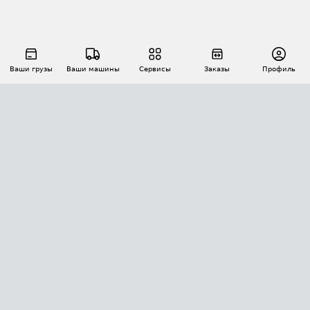
Ваши грузы
Ваши машины
Сервисы
Заказы
Профиль
АВТОМАТИЗАЦИЯ ПЕРЕВОЗОК
Площадки
Заказы
Торги
Тендеры
АТИ-Доки
GPS-мониторинг
АТИ Мессенджер
Цепочки грузов
API ATI.SU
ПОЛЕЗНОЕ
Расчет расстояний
БЕЗОПАСНОСТЬ
Академия ATI.SU
ATI.SU о безопасности
Звезды ATI.SU на вашем сайте
КОНТАКТЫ И ТАРИФЫ
Памятка по проверке контрагентов