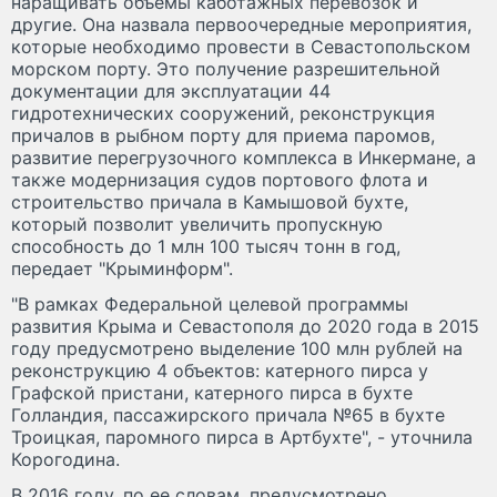
наращивать объемы каботажных перевозок и
другие. Она назвала первоочередные мероприятия,
которые необходимо провести в Севастопольском
морском порту. Это получение разрешительной
документации для эксплуатации 44
гидротехнических сооружений, реконструкция
причалов в рыбном порту для приема паромов,
развитие перегрузочного комплекса в Инкермане, а
также модернизация судов портового флота и
строительство причала в Камышовой бухте,
который позволит увеличить пропускную
способность до 1 млн 100 тысяч тонн в год,
передает "Крыминформ".
"В рамках Федеральной целевой программы
развития Крыма и Севастополя до 2020 года в 2015
году предусмотрено выделение 100 млн рублей на
реконструкцию 4 объектов: катерного пирса у
Графской пристани, катерного пирса в бухте
Голландия, пассажирского причала №65 в бухте
Троицкая, паромного пирса в Артбухте", - уточнила
Корогодина.
В 2016 году, по ее словам, предусмотрено