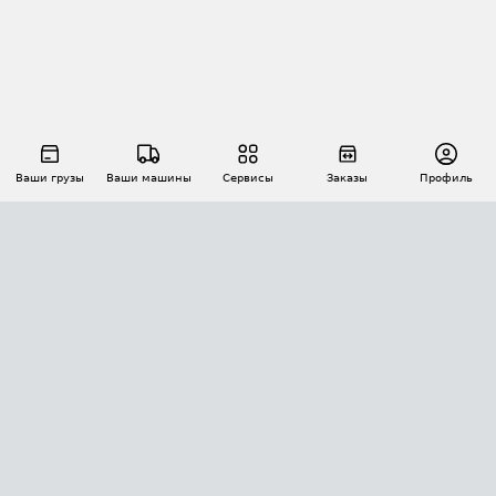
Ваши грузы
Ваши машины
Сервисы
Заказы
Профиль
АВТОМАТИЗАЦИЯ ПЕРЕВОЗОК
Площадки
Заказы
Торги
Тендеры
АТИ-Доки
GPS-мониторинг
АТИ Мессенджер
Цепочки грузов
API ATI.SU
ПОЛЕЗНОЕ
Расчет расстояний
БЕЗОПАСНОСТЬ