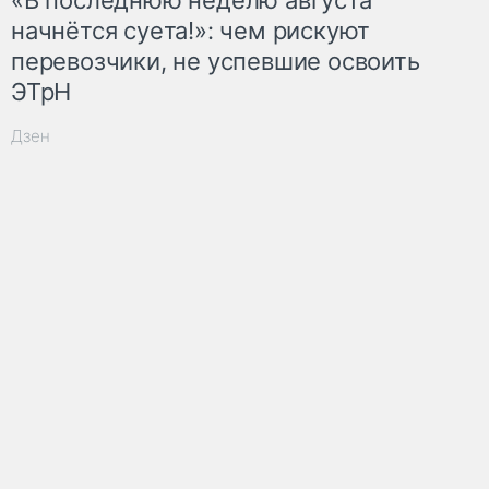
начнётся суета!»: чем рискуют
перевозчики, не успевшие освоить
ЭТрН
Дзен