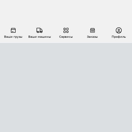
Ваши грузы
Ваши машины
Сервисы
Заказы
Профиль
АВТОМАТИЗАЦИЯ ПЕРЕВОЗОК
Площадки
Заказы
Торги
Тендеры
АТИ-Доки
GPS-мониторинг
АТИ Мессенджер
Цепочки грузов
API ATI.SU
ПОЛЕЗНОЕ
Расчет расстояний
БЕЗОПАСНОСТЬ
Академия ATI.SU
ATI.SU о безопасности
Звезды ATI.SU на вашем сайте