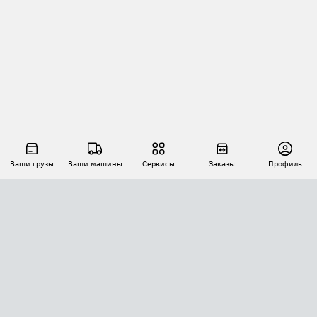
Ваши грузы
Ваши машины
Сервисы
Заказы
Профиль
АВТОМАТИЗАЦИЯ ПЕРЕВОЗОК
Площадки
Заказы
Торги
Тендеры
АТИ-Доки
GPS-мониторинг
АТИ Мессенджер
Цепочки грузов
API ATI.SU