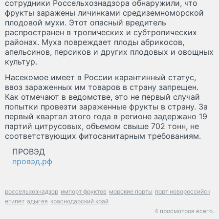
сотрудники Россельхознадзора обнаружили, что
фрукты заражены личинками средиземноморской
плодовой мухи. Этот опасный вредитель
распространен в тропических и субтропических
районах. Муха повреждает плоды абрикосов,
апельсинов, персиков и других плодовых и овощных
культур.
Насекомое имеет в России карантинный статус,
ввоз зараженных им товаров в страну запрещен.
Как отмечают в ведомстве, это не первый случай
попытки провезти зараженные фрукты в страну. За
первый квартал этого года в регионе задержано 19
партий цитрусовых, объемом свыше 702 тонн, не
соответствующих фитосанитарным требованиям.
ПРОВЭД
провэд.рф
россельхознадзор
импорт фруктов
морские порты
порт новороссийск
египет
адыгея
краснодарский край
4 просмотров всего.