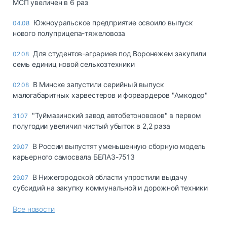
МСП увеличен в 6 раз
Южноуральское предприятие освоило выпуск
04.08
нового полуприцепа-тяжеловоза
Для студентов-аграриев под Воронежем закупили
02.08
семь единиц новой сельхозтехники
В Минске запустили серийный выпуск
02.08
малогабаритных харвестеров и форвардеров "Амкодор"
"Туймазинский завод автобетоновозов" в первом
31.07
полугодии увеличил чистый убыток в 2,2 раза
В России выпустят уменьшенную сборную модель
29.07
карьерного самосвала БЕЛАЗ-7513
В Нижегородской области упростили выдачу
29.07
субсидий на закупку коммунальной и дорожной техники
Все новости