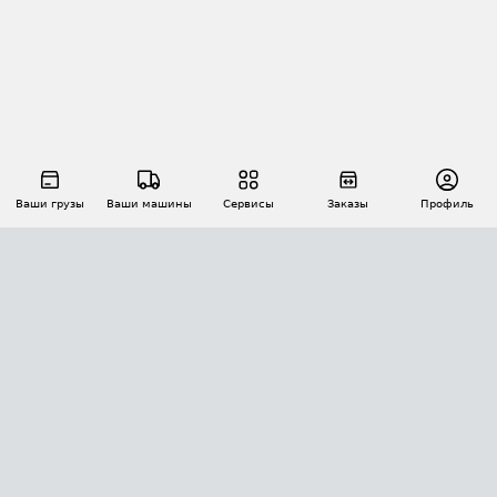
Ваши грузы
Ваши машины
Сервисы
Заказы
Профиль
АВТОМАТИЗАЦИЯ ПЕРЕВОЗОК
Площадки
Заказы
Торги
Тендеры
АТИ-Доки
GPS-мониторинг
АТИ Мессенджер
Цепочки грузов
API ATI.SU
ПОЛЕЗНОЕ