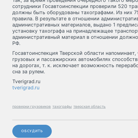
Так, за время проведения очередного такого меро
сотрудники Госавтоинспекции проверили 520 тра
должны быть оборудованы тахографами. Из них 
правила. В результате в отношении администрати
административных материалов, выдано 1 предпис
установку тахографа на принадлежащее транспорт
административный материал в отношении должно
РФ.
Госавтоинспекция Тверской области напоминает, 
грузовых и пассажирских автомобилях способст
на дорогах, т. к. исключает возможность перерабо
сна за рулем.
Tverigrad.ru
tverigrad.ru
проверки грузовиков
тахографы
тверская область
ОБСУДИТЬ