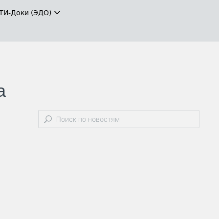
ТИ-Доки (ЭДО)
а