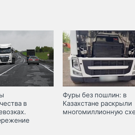
мы
Фуры без пошлин: в
чества в
Казахстане раскрыли
евозках.
многомиллионную сх
ережение