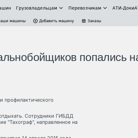
ашин
Грузовладельцам
Перевозчикам
АТИ-Доки
А
Ваши машины
Добавить машину
Заказы
дальнобойщиков попались н
ги профилактического
 отдыхать. Сотрудники ГИБДД
е "Тахограф", направленное на