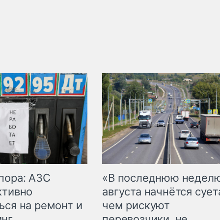
пора: АЗС
«В последнюю недел
ктивно
августа начнётся суета
ься на ремонт и
чем рискуют
инг
перевозчики, не