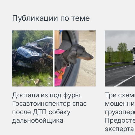
Публикации по теме
Три схе
Достали из под фуры.
мошенни
Госавтоинспектор спас
грузопер
после ДТП собаку
Предост
дальнобойщика
эксперта