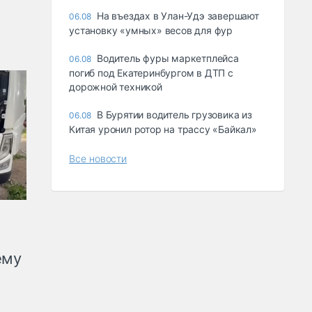
Ha въeздax в Улaн-Удэ зaвepшaют
06.08
ycтaнoвкy «yмныx» вecoв для фyp
Водитель фуры маркетплейса
06.08
погиб под Екатеринбургом в ДТП с
дорожной техникой
В Бурятии водитель грузовика из
06.08
Китая уронил ротор на трассу «Байкал»
Все новости
ему