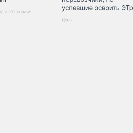
успевшие освоить ЭТ
ла и автохимия
Дзен