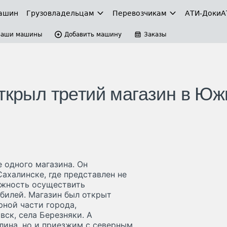
ашин
Грузовладельцам
Перевозчикам
АТИ-Доки
А
Ваши машины
Добавить машину
Заказы
ткрыл третий магазин в Юж
 одного магазина. Он
ахалинске, где представлен не
ожность осуществить
билей. Магазин был открыт
рной части города,
ск, села Березняки. А
лина, но и приезжим с северным