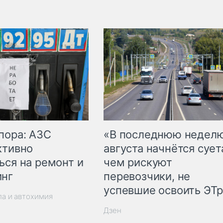
пора: АЗС
«В последнюю недел
ктивно
августа начнётся суета
ься на ремонт и
чем рискуют
инг
перевозчики, не
успевшие освоить ЭТ
ла и автохимия
Дзен