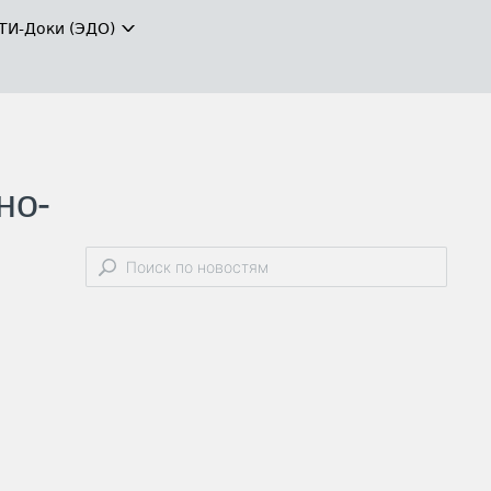
ТИ-Доки (ЭДО)
но-