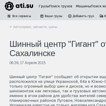
Грузы
Поиск грузов
Машины
Поиск м
Все сервисы
Ваши грузы
Добавить груз
← Автосервис, запчасти, шины
Шинный центр "Гигант" о
Сахалинске
06:39, 17 Апреля 2015
Шинный центр "Гигант" сообщает об открытии еще
расположился на улице Украинской, 64а в Южно-С
только огромный выбор шин и дисков, но и возм
шиномонтаж как легковых, так и грузовых автомо
именно в этом районе для удобства жителей севе
планировочных районов Луговое, Новоалександров
Украинская известна не только жителям юга Саха