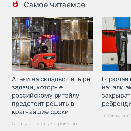
Самое читаемое
Горючая 
Атаки на склады: четыре
начали а
задачи, которые
закрыват
российскому ритейлу
ребренд
предстоит решить в
кратчайшие сроки
Топливо, мас
Склады и грузовые терминалы