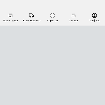
Ваши грузы
Ваши машины
Сервисы
Заказы
Профиль
АВТОМАТИЗАЦИЯ ПЕРЕВОЗОК
Площадки
Заказы
Торги
Тендеры
АТИ-Доки
GPS-мониторинг
АТИ Мессенджер
Цепочки грузов
API ATI.SU
ПОЛЕЗНОЕ
Расчет расстояний
БЕЗОПАСНОСТЬ
Академия ATI.SU
ATI.SU о безопасности
Звезды ATI.SU на вашем сайте
КОНТАКТЫ И ТАРИФЫ
Памятка по проверке контрагентов
Индекс ATI.SU FTL РФ