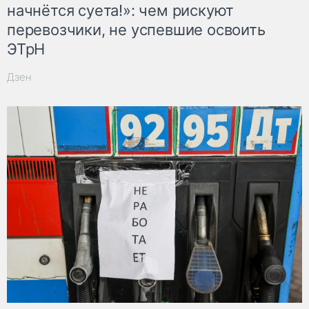
начнётся суета!»: чем рискуют
перевозчики, не успевшие освоить
ЭТрН
Дзен