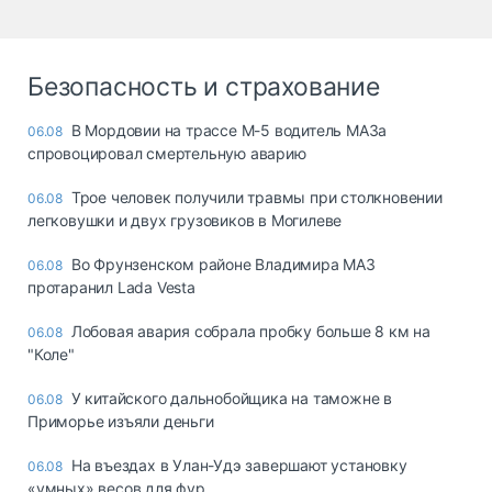
Безопасность и страхование
В Мордовии на трассе М-5 водитель МАЗа
06.08
спровоцировал смертельную аварию
Трое человек получили травмы при столкновении
06.08
легковушки и двух грузовиков в Могилеве
Во Фрунзенском районе Владимира МАЗ
06.08
протаранил Lada Vesta
Лобовая авария собрала пробку больше 8 км на
06.08
"Коле"
У китайского дальнобойщика на таможне в
06.08
Приморье изъяли деньги
Ha въeздax в Улaн-Удэ зaвepшaют ycтaнoвкy
06.08
«yмныx» вecoв для фyp