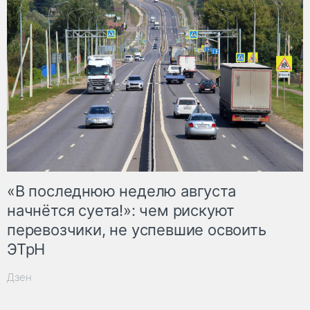
«В последнюю неделю августа
начнётся суета!»: чем рискуют
перевозчики, не успевшие освоить
ЭТрН
Дзен