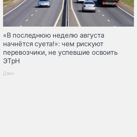
«В последнюю неделю августа
начнётся суета!»: чем рискуют
перевозчики, не успевшие освоить
ЭТрН
Дзен