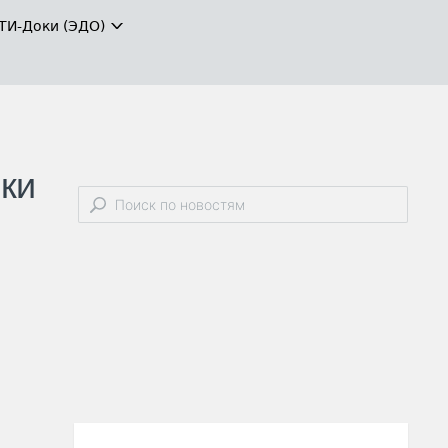
ТИ-Доки (ЭДО)
ки