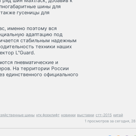
ряд шин Maxtrack, добавив к
упногабаритные шины для
 также гусеницы для
ас, именно поэтому вся
пециальную адаптацию под
личается стабильным надежным
зводительность техники наших
ектор L"Guard.
аются пневматические и
ров. На территории России
ез единственного официального
озяйственные шины
нтк форклифт
новинки
выставки
стт-2015
китай
1 просмотров за сегодня,
28