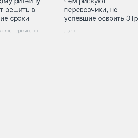
ому ритейлу
чем рискуют
т решить в
перевозчики, не
ие сроки
успевшие освоить ЭТ
зовые терминалы
Дзен