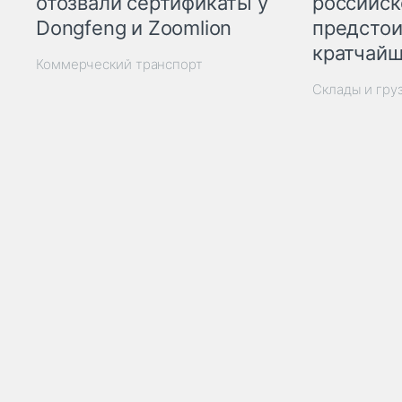
отозвали сертификаты у
российск
Dongfeng и Zoomlion
предстои
кратчайш
Коммерческий транспорт
Склады и гру