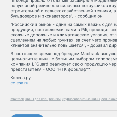
"В конце прошлого года мы расширили модельный 
популярной резине для вилочных погрузчиков кр
строительной и сельскохозяйственной техники, а
бульдозеров и экскаваторов", - сообщил он.
"Российский рынок - один из самых важных для н
продукция, поставляемая нами в РФ, проходит с
сложные дорожные и климатические условия, от
сцеплением на любых грунтах, за счет чего прои
клиентов значительно повышается", - добавил дир
В настоящее время под брендом Maxtrack выпуск
цельнолитые шины с большим выбором типоразме
компания L`Guard реализует свою продукцию чер
представителя - ООО "НТК форклифт".
Колеса.ру
colesa.ru
maxtrack
шины для спецтехники
крупногабаритные шины
сельскох