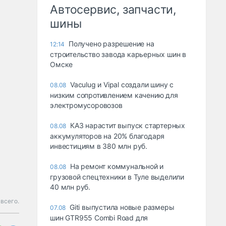
Автосервис, запчасти,
шины
Получено разрешение на
12:14
строительство завода карьерных шин в
Омске
Vaculug и Vipal создали шину с
08.08
низким сопротивлением качению для
электромусоровозов
КАЗ нарастит выпуск стартерных
08.08
аккумуляторов на 20% благодаря
инвестициям в 380 млн руб.
На ремонт коммунальной и
08.08
грузовой спецтехники в Туле выделили
40 млн руб.
 всего.
Giti выпустила новые размеры
07.08
шин GTR955 Combi Road для