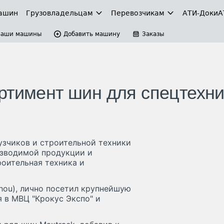
ашин
Грузовладельцам
Перевозчикам
АТИ-Доки
А
Ваши машины
Добавить машину
Заказы
ртимент шин для спецтехни
узчиков и строительной техники
изводимой продукции и
роительная техника и
hou), лично посетил крупнейшую
 в МВЦ "Крокус Экспо" и