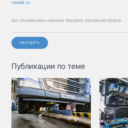
rweek.ru
яшз
грузовые шины
цмк шины
ярославль
ярославская область
ОБСУДИТЬ
Публикации по теме