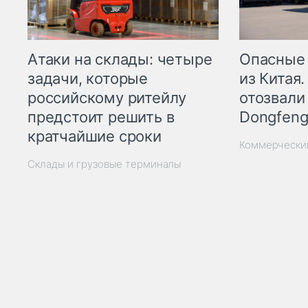
Опасные
Атаки на склады: четыре
из Китая.
задачи, которые
отозвали
российскому ритейлу
Dongfeng
предстоит решить в
кратчайшие сроки
Коммерчески
Склады и грузовые терминалы