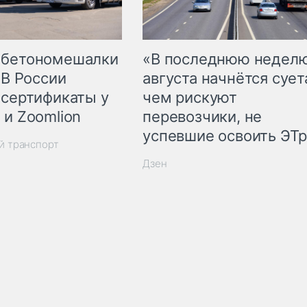
 бетономешалки
«В последнюю недел
 В России
августа начнётся суета
 сертификаты у
чем рискуют
 и Zoomlion
перевозчики, не
успевшие освоить ЭТ
й транспорт
Дзен