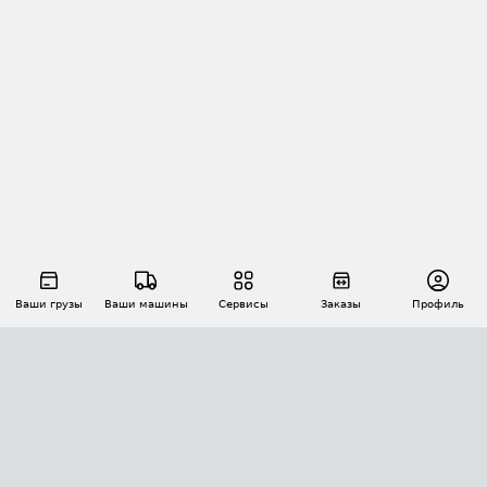
Ваши грузы
Ваши машины
Сервисы
Заказы
Профиль
АВТОМАТИЗАЦИЯ ПЕРЕВОЗОК
Площадки
Заказы
Торги
Тендеры
АТИ-Доки