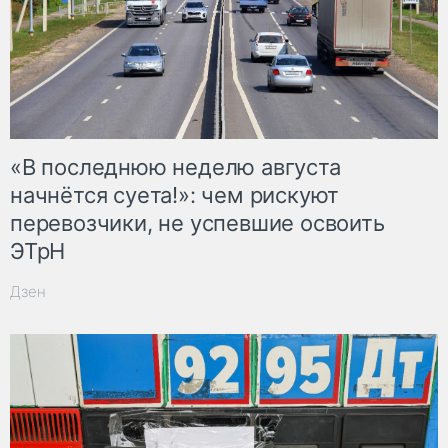
«В последнюю неделю августа
начнётся суета!»: чем рискуют
перевозчики, не успевшие освоить
ЭТрН
Дзен