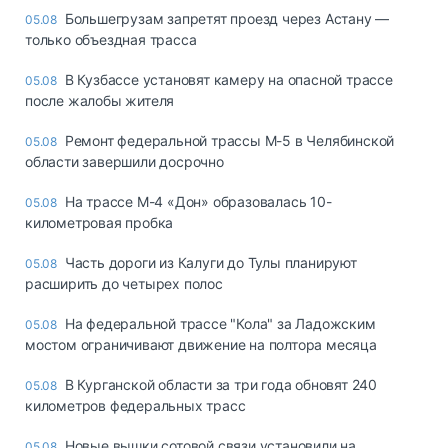
Большегрузам запретят проезд через Астану —
05.08
только объездная трасса
В Кузбассе установят камеру на опасной трассе
05.08
после жалобы жителя
Ремонт федеральной трассы М-5 в Челябинской
05.08
области завершили досрочно
На трассе М-4 «Дон» образовалась 10-
05.08
километровая пробка
Часть дороги из Калуги до Тулы планируют
05.08
расширить до четырех полос
На федеральной трассе "Кола" за Ладожским
05.08
мостом ограничивают движение на полтора месяца
В Курганской области за три года обновят 240
05.08
километров федеральных трасс
Новые вышки сотовой связи установили на
05.08