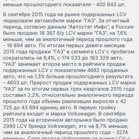
меньше прошлогоднего показателя - 400 643 шт.
В сентябре 2015 года на рынке подержанных LCV
лидировали автомобили марки "ГАЗ". За отчетный
период, согласно данным "Автостат Инфо", в России
было продано 18 387 б/у LCV марки "ГАЗ", на 7,6%
меньше, чем за аналогичный период прошлого года
- 19 894 авто. По итогам первых девяти месяцев
2015 года продажи "ГАЗ" в сегменте LСV с пробегом
сократились на 6,4%, с 174 533 до 163 329 авто.
"УАЗ" занимает второе место в рейтинге продаж
подержанных LСV с показателем 4662 проданных
авто, что на 1,3% больше прошлогоднего результата
- 4603 шт. Прирост продаж подержанных LCV марки
"УАЗ" за по итогам первых трех кварталов 2015 года
составил 2,2%, относительно аналогичного периода
прошлого года объемы реализации выросли с 42
725 до 43 684 единиц авто. В первую тройку
рейтинга входит и марка Volkswagen. В сентябре
2015 года на вторичном авторынке было продано
2990 LCV бренда Volkswagen, это на 8,7% меньше,
чем за аналогичный период прошлого года - 3274
единицы. Спад продаж Volkswagen на рынке LCV с