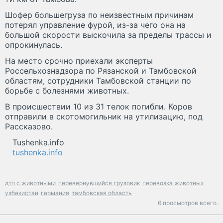
Шофер большегруза по неизвестным причинам
потерял управление фурой, из-за чего она на
большой скорости выскочила за пределы трассы и
опрокинулась.
На место срочно приехали эксперты
Россельхознадзора по Рязанской и Тамбовской
областям, сотрудники Тамбовской станции по
борьбе с болезнями животных.
В происшествии 10 из 31 телок погибли. Коров
отправили в скотомогильник на утилизацию, под
Рассказово.
Tushenka.info
tushenka.info
дтп с животными
перевернувшийся грузовик
перевозка животных
узбекистан
германия
тамбовская область
6 просмотров всего.