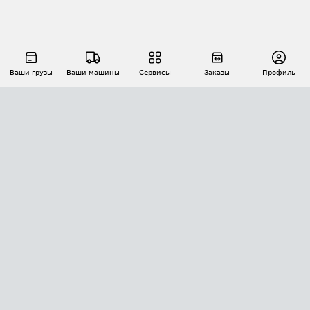
Ваши грузы
Ваши машины
Сервисы
Заказы
Профиль
АВТОМАТИЗАЦИЯ ПЕРЕВОЗОК
Площадки
Заказы
Торги
Тендеры
АТИ-Доки
GPS-мониторинг
АТИ Мессенджер
Цепочки грузов
API ATI.SU
ПОЛЕЗНОЕ
Расчет расстояний
БЕЗОПАСНОСТЬ
Академия ATI.SU
ATI.SU о безопасности
Звезды ATI.SU на вашем сайте
КОНТАКТЫ И ТАРИФЫ
Памятка по проверке контрагентов