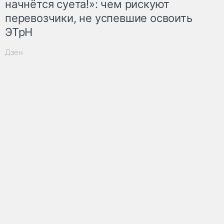
начнётся суета!»: чем рискуют
перевозчики, не успевшие освоить
ЭТрН
Дзен