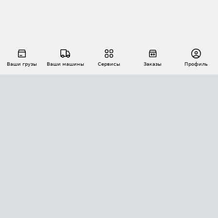
Ваши грузы
Ваши машины
Сервисы
Заказы
Профиль
АВТОМАТИЗАЦИЯ ПЕРЕВОЗОК
Площадки
Заказы
Торги
Тендеры
АТИ-Доки
GPS-мониторинг
АТИ Мессенджер
Цепочки грузов
API ATI.SU
ПОЛЕЗНОЕ
Расчет расстояний
БЕЗОПАСНОСТЬ
Академия ATI.SU
ATI.SU о безопасности