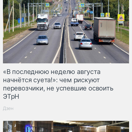
«В последнюю неделю августа
начнётся суета!»: чем рискуют
перевозчики, не успевшие освоить
ЭТрН
Дзен