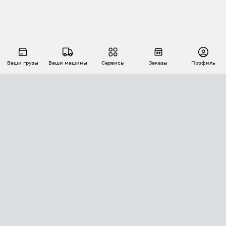
Ваши грузы
Ваши машины
Сервисы
Заказы
Профиль
АВТОМАТИЗАЦИЯ ПЕРЕВОЗОК
Площадки
Заказы
Торги
Тендеры
АТИ-Доки
GPS-мониторинг
АТИ Мессенджер
Цепочки грузов
API ATI.SU
ПОЛЕЗНОЕ
Расчет расстояний
БЕЗОПАСНОСТЬ
Академия ATI.SU
ATI.SU о безопасности
Звезды ATI.SU на вашем сайте