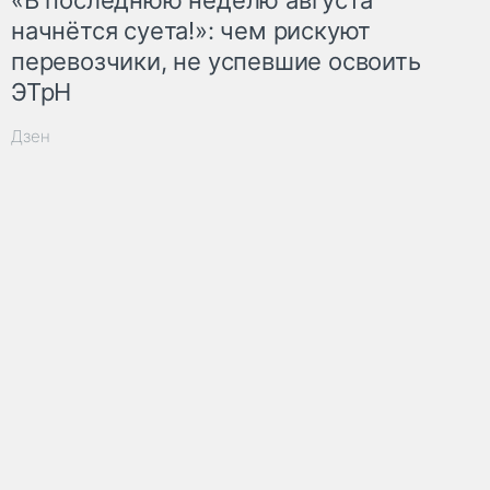
начнётся суета!»: чем рискуют
перевозчики, не успевшие освоить
ЭТрН
Дзен