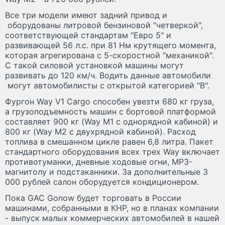
Все три модели имеют задний привод и
оборудованы литровой бензиновой "четверкой",
соответствующей стандартам "Евро 5" и
развивающей 56 л.с. при 81 Нм крутящего момента,
которая агрегирована с 5-скоростной "механикой".
С такой силовой установкой машины могут
развивать до 120 км/ч. Водить данные автомобили
могут автомобилисты с открытой категорией "B".
Фургон Way V1 Cargo способен увезти 680 кг груза,
а грузоподъемность машин с бортовой платформой
составляет 900 кг (Way M1 с однорядной кабиной) и
800 кг (Way M2 с двухрядной кабиной). Расход
топлива в смешанном цикле равен 6,8 литра. Пакет
стандартного оборудования всех трех Way включает
противотуманки, дневные ходовые огни, MP3-
магнитолу и подстаканники. За дополнительные 3
000 рублей салон оборудуется кондиционером.
Пока GAC Gonow будет торговать в России
машинами, собранными в КНР, но в планах компании
- выпуск малых коммерческих автомобилей в нашей