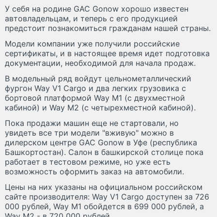
У себя на родине GAC Gonow хорошо известен
автовладельцам, и теперь с его продукцией
предстоит познакомиться гражданам нашей страны.
Модели компании уже получили российские
сертификаты, и в настоящее время идет подготовка
документации, необходимой для начала продаж.
В модельный ряд войдут цельнометаллический
фургон Way V1 Cargo и два легких грузовика с
бортовой платформой Way M1 (c двухместной
кабиной) и Way M2 (c четырехместной кабиной).
Пока продажи машин еще не стартовали, но
увидеть все три модели "вживую" можно в
дилерском центре GAC Gonow в Уфе (республика
Башкортостан). Салон в башкирской столице пока
работает в тестовом режиме, но уже есть
возможность оформить заказ на автомобили.
Цены на них указаны на официальном российском
сайте производителя: Way V1 Cargo доступен за 726
000 рублей, Way M1 обойдется в 699 000 рублей, а
Way M2 - в 720 000 рублей.