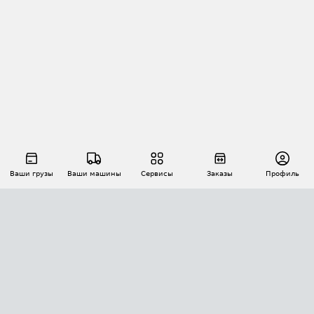
Ваши грузы
Ваши машины
Сервисы
Заказы
Профиль
АВТОМАТИЗАЦИЯ ПЕРЕВОЗОК
Площадки
Заказы
Торги
Тендеры
АТИ-Доки
GPS-мониторинг
АТИ Мессенджер
Цепочки грузов
API ATI.SU