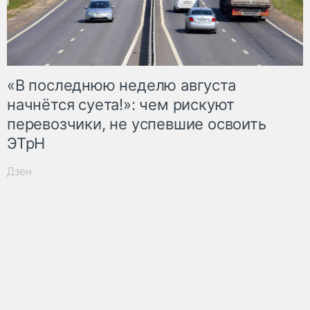
«В последнюю неделю августа
начнётся суета!»: чем рискуют
перевозчики, не успевшие освоить
ЭТрН
Дзен