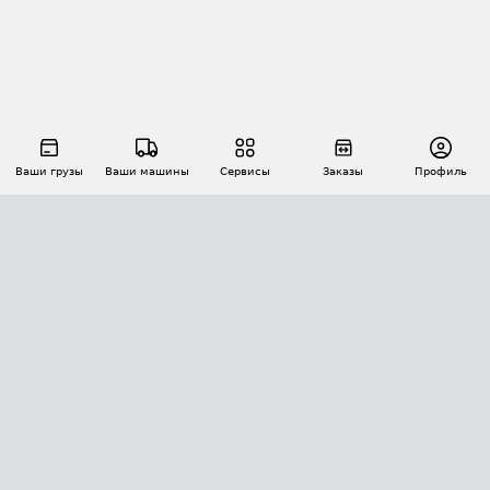
Ваши грузы
Ваши машины
Сервисы
Заказы
Профиль
АВТОМАТИЗАЦИЯ ПЕРЕВОЗОК
Площадки
Заказы
Торги
Тендеры
АТИ-Доки
GPS-мониторинг
АТИ Мессенджер
Цепочки грузов
API ATI.SU
ПОЛЕЗНОЕ
Расчет расстояний
БЕЗОПАСНОСТЬ