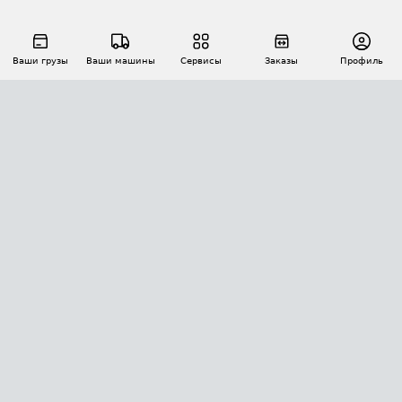
Ваши грузы
Ваши машины
Сервисы
Заказы
Профиль
АВТОМАТИЗАЦИЯ ПЕРЕВОЗОК
Площадки
Заказы
Торги
Тендеры
АТИ-Доки
GPS-мониторинг
АТИ Мессенджер
Цепочки грузов
API ATI.SU
ПОЛЕЗНОЕ
Расчет расстояний
БЕЗОПАСНОСТЬ
Академия ATI.SU
ATI.SU о безопасности
Звезды ATI.SU на вашем сайте
КОНТАКТЫ И ТАРИФЫ
Памятка по проверке контрагентов
Индекс ATI.SU FTL РФ
О системе ATI.SU
Светофор+
Средние ставки
ИНФОРМАЦИЯ