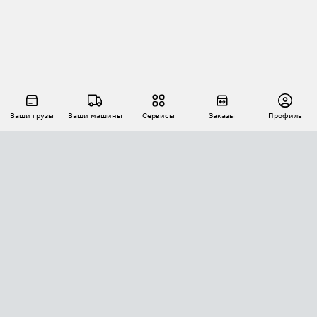
Ваши грузы
Ваши машины
Сервисы
Заказы
Профиль
АВТОМАТИЗАЦИЯ ПЕРЕВОЗОК
Площадки
Заказы
Торги
Тендеры
АТИ-Доки
GPS-мониторинг
АТИ Мессенджер
Цепочки грузов
API ATI.SU
ПОЛЕЗНОЕ
Расчет расстояний
БЕЗОПАСНОСТЬ