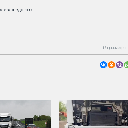
роизошедшего.
15 просмотров