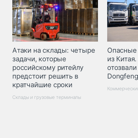
Опасные
Атаки на склады: четыре
из Китая.
задачи, которые
отозвали
российскому ритейлу
Dongfeng
предстоит решить в
кратчайшие сроки
Коммерчески
Склады и грузовые терминалы