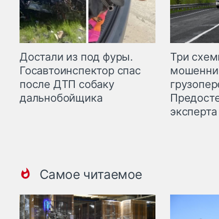
Три схе
Достали из под фуры.
мошенни
Госавтоинспектор спас
грузопер
после ДТП собаку
Предост
дальнобойщика
эксперта
Самое читаемое