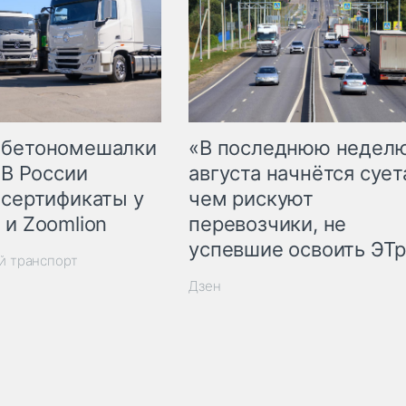
 бетономешалки
«В последнюю недел
 В России
августа начнётся суета
 сертификаты у
чем рискуют
 и Zoomlion
перевозчики, не
успевшие освоить ЭТ
й транспорт
Дзен