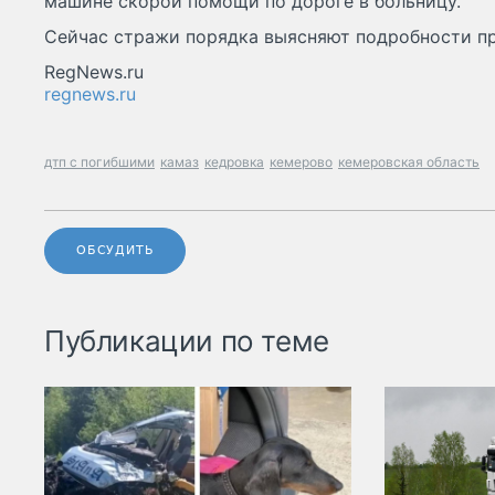
машине скорой помощи по дороге в больницу.
Сейчас стражи порядка выясняют подробности п
RegNews.ru
regnews.ru
дтп с погибшими
камаз
кедровка
кемерово
кемеровская область
ОБСУДИТЬ
Публикации по теме