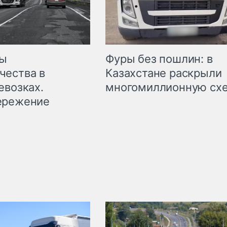
мы
Фуры без пошлин: в
чества в
Казахстане раскрыли
евозках.
многомиллионную сх
ережение