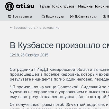
Грузы
Поиск грузов
Машины
Поиск м
Все сервисы
Ваши грузы
Добавить груз
← Безопасность и страхование
В Кузбассе произошло 
12:18, 26 Октября 2015
Сотрудники ГИБДД Кемеровской области выясняю
произошедшей в поселке Кедровка, который входи
результате инцидента погиб один человек, переда
ЧП произошло на улице Советской. Сидевший за
мужчина не справился с управлением и вылетел н
ему навстречу ехала легковушка Lifan, с которой 
От полученных травм погиб 65-летний водитель и