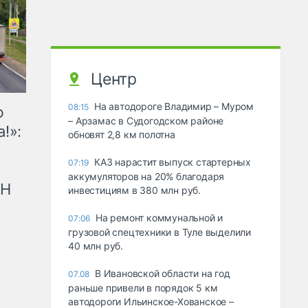
Центр
На автодороге Владимир – Муром
08:15
ю
– Арзамас в Судогодском районе
!»:
обновят 2,8 км полотна
КАЗ нарастит выпуск стартерных
07:19
аккумуляторов на 20% благодаря
рН
инвестициям в 380 млн руб.
На ремонт коммунальной и
07:06
грузовой спецтехники в Туле выделили
40 млн руб.
В Ивановской области на год
07.08
раньше привели в порядок 5 км
автодороги Ильинское-Хованское –