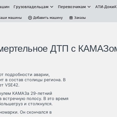
ашин
Грузовладельцам
Перевозчикам
АТИ-Доки
А
Ваши машины
Добавить машину
Заказы
смертельное ДТП с КАМАЗо
т подробности аварии,
т в состав столицы региона. В
ет VSE42.
 рулем КАМАЗа 29-летний
а встречную полосу. В это время
большегруз и столкнулся.
номарки. Он скончался в