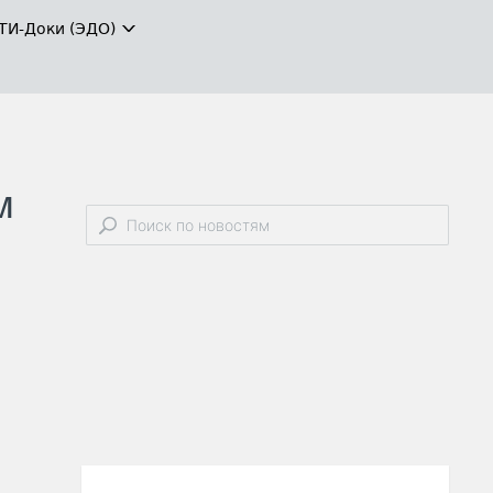
ТИ-Доки (ЭДО)
м