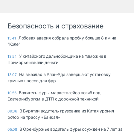
Безопасность и страхование
Лобовая авария собрала пробку больше 8 км на
15:41
"Коле"
У китайского дальнобойщика на таможне в
13:54
Приморье изъяли деньги
Ha въeздax в Улaн-Удэ зaвepшaют ycтaнoвкy
13:07
«yмныx» вecoв для фyp
Водитель фуры маркетплейса погиб под
10:56
Екатеринбургом в ДТП с дорожной техникой
В Бурятии водитель грузовика из Китая уронил
09:36
ротор на трассу «Байкал»
В Оренбуржье водитель фуры осуждён на 7 лет за
05.08