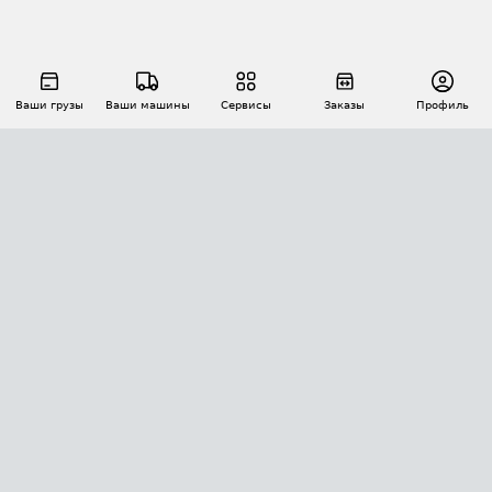
Ваши грузы
Ваши машины
Сервисы
Заказы
Профиль
АВТОМАТИЗАЦИЯ ПЕРЕВОЗОК
Площадки
Заказы
Торги
Тендеры
АТИ-Доки
GPS-мониторинг
АТИ Мессенджер
Цепочки грузов
API ATI.SU
ПОЛЕЗНОЕ
Расчет расстояний
БЕЗОПАСНОСТЬ
Академия ATI.SU
ATI.SU о безопасности
Звезды ATI.SU на вашем сайте
КОНТАКТЫ И ТАРИФЫ
Памятка по проверке контрагентов
Индекс ATI.SU FTL РФ