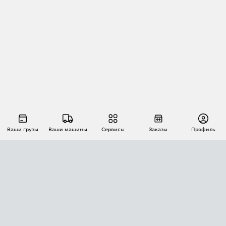
Ваши грузы
Ваши машины
Сервисы
Заказы
Профиль
АВТОМАТИЗАЦИЯ ПЕРЕВОЗОК
Площадки
Заказы
Торги
Тендеры
АТИ-Доки
GPS-мониторинг
АТИ Мессенджер
Цепочки грузов
API ATI.SU