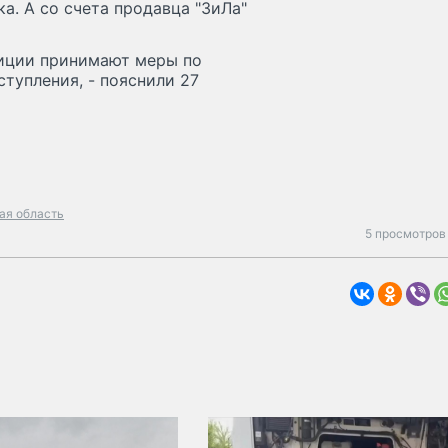
ка. А со счета продавца "ЗиЛа"
лиции принимают меры по
тупления, - пояснили 27
ая область
5 просмотров