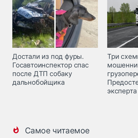
Три схе
Достали из под фуры.
мошенни
Госавтоинспектор спас
грузопер
после ДТП собаку
Предост
дальнобойщика
эксперта
Самое читаемое