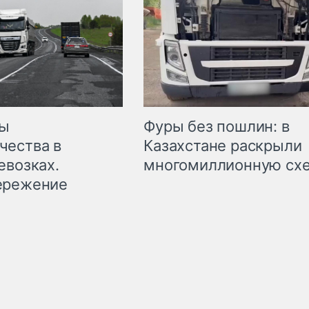
мы
Фуры без пошлин: в
чества в
Казахстане раскрыли
евозках.
многомиллионную сх
ережение