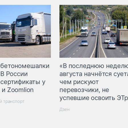
 бетономешалки
«В последнюю недел
 В России
августа начнётся суета
 сертификаты у
чем рискуют
 и Zoomlion
перевозчики, не
успевшие освоить ЭТ
й транспорт
Дзен