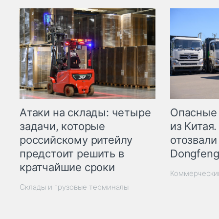
Опасные
Атаки на склады: четыре
из Китая.
задачи, которые
отозвали
российскому ритейлу
Dongfeng
предстоит решить в
кратчайшие сроки
Коммерчески
Склады и грузовые терминалы